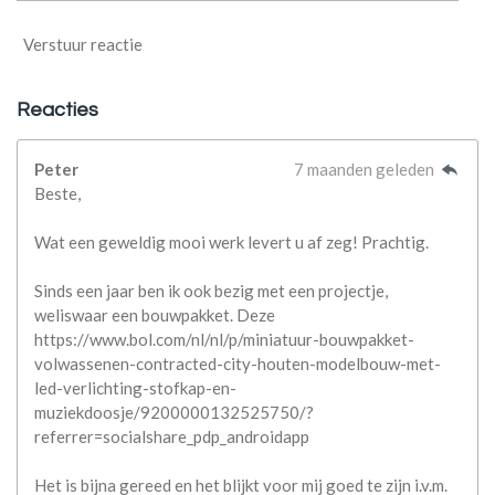
Verstuur reactie
Reacties
Peter
7 maanden geleden
Beste,
Wat een geweldig mooi werk levert u af zeg! Prachtig.
Sinds een jaar ben ik ook bezig met een projectje,
weliswaar een bouwpakket. Deze
https://www.bol.com/nl/nl/p/miniatuur-bouwpakket-
volwassenen-contracted-city-houten-modelbouw-met-
led-verlichting-stofkap-en-
muziekdoosje/9200000132525750/?
referrer=socialshare_pdp_androidapp
Het is bijna gereed en het blijkt voor mij goed te zijn i.v.m.