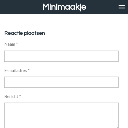
Minimaakje
Ga
direct
naar
de
hoofdinhoud
Reactie plaatsen
Naam *
E-mailadres *
Bericht *