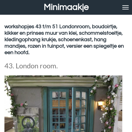
Minimaakje
Ga
direct
naar
de
workshopjes 43 t/m 51 Londonroom, boudoirtje,
hoofdinhoud
kikker en prinses muur van klei, schommelstoeltje,
kledingophang krukje, schoenenkast, hang
mandjes, rozen in tuinpot, versier een spiegeltje en
een hoofd.
43. London room.