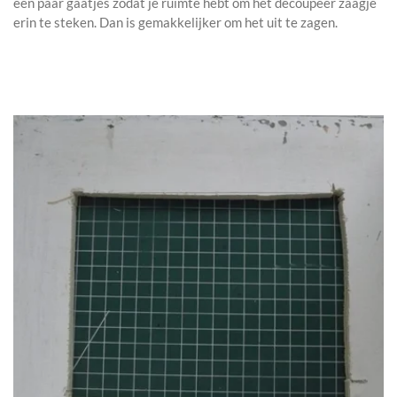
een paar gaatjes zodat je ruimte hebt om het decoupeer zaagje
erin te steken. Dan is gemakkelijker om het uit te zagen.