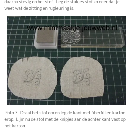
daarna stevig op het stof. Leg de stukjes stof zo neer dat je
weet wat de zitting en rugleuning is.
Foto 7 Draai het stof om en leg de kant met fiberfill en karton
erop. Lijm nu de stof met de knipjes aan de achter kant vast op
het karton.