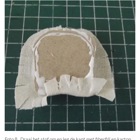
Foto 8 Draai het stof om en leg de kant met fiberfill en karton