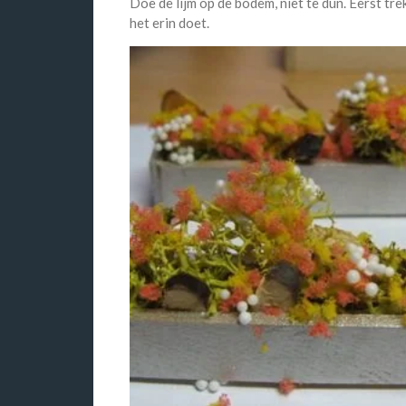
Doe de lijm op de bodem, niet te dun. Eerst tre
het erin doet.