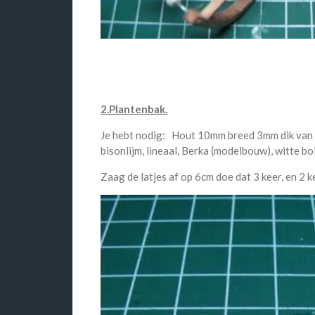
2.Plantenbak.
Je hebt nodig: Hout 10mm breed 3mm dik van 1 
bisonlijm, lineaal, Berka (modelbouw), witte bol
Zaag de latjes af op 6cm doe dat 3 keer, en 2 