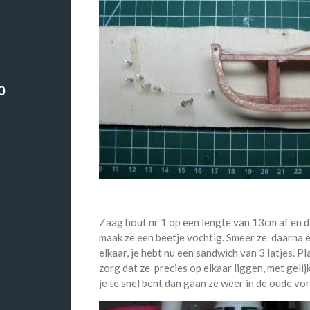
0
ak
Zaag hout nr 1 op een lengte van 13cm af en d
maak ze een beetje vochtig. Smeer ze daarna é
elkaar, je hebt nu een sandwich van 3 latjes. P
zorg dat ze precies op elkaar liggen, met gelij
je te snel bent dan gaan ze weer in de oude vo