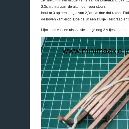
ze neer: 4 in het midden en 2 aan de buitenkant. Laat 1
2,3cm bijna aan de uiteinden voor steun. Boo
hout nr 3 op een lengte van 2,3cm af doe dat 4 keer. Plak
de boven kant erop. Doe gelijk een stukje ijzerdraad er t
Lijm alles vast en als laatste kan je nog 2 V tjes onder de 