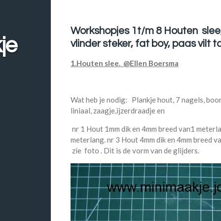
Workshopjes 1t/m 8
Houten slee
je
vlinder steker, fat boy, paas vilt t
1.Houten slee. @Ellen Boersma
Wat heb je nodig: Plankje hout, 7 nagels, boort
liniaal, zaagje,ijzerdraadje en
nr 1 Hout 1mm dik en 4mm breed van1 meterl
meterlang. nr 3 Hout 4mm dik en 4mm breed van
zie foto . Dit is de vorm van de glijders.